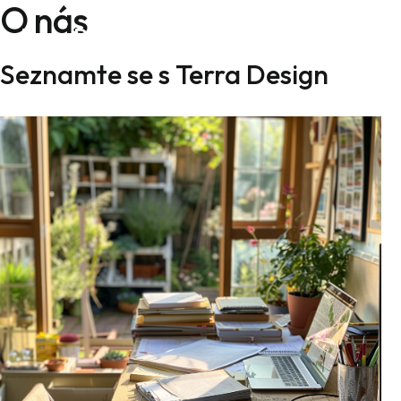
O nás
Přeskočit
Terra Design
na
Mai
obsah
Seznamte se s Terra Design
Men