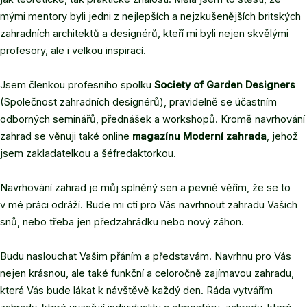
mými mentory byli jedni z nejlepších a nejzkušenějších britských
zahradních architektů a designérů, kteří mi byli nejen skvělými
profesory, ale i velkou inspirací.
Jsem členkou profesního spolku
Society of Garden Designers
(Společnost zahradních designérů), pravidelně se účastním
odborných seminářů, přednášek a workshopů. Kromě navrhování
zahrad se věnuji také online
magazínu Moderní zahrada
, jehož
jsem zakladatelkou a šéfredaktorkou.
Navrhování zahrad je můj splněný sen a pevně věřím, že se to
v mé práci odráží. Bude mi ctí pro Vás navrhnout zahradu Vašich
snů, nebo třeba jen předzahrádku nebo nový záhon.
Budu naslouchat Vašim přáním a představám. Navrhnu pro Vás
nejen krásnou, ale také funkční a celoročně zajímavou zahradu,
která Vás bude lákat k návštěvě každý den. Ráda vytvářím